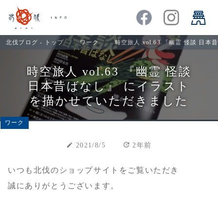
北伐ブログ - トップ
ワーク
時空旅人 vol.63 『幽霊 怪談 
時空旅人 vol.63 『幽霊 怪談
日本昔ばなし』 にイラスト
を描かせていただきました
ワーク
update
create
2021/8/5
2年前
いつも北伐のショップサイトをご覧いただき
誠にありがとうございます。