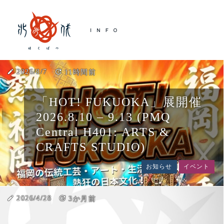
create
2026/8/7
update
11時間前
「HOT! FUKUOKA」展開催
2026.8.10 – 9.13 (PMQ
Central H401: ARTS &
CRAFTS STUDIO)
お知らせ
イベント
create
2026/4/28
update
3か月前