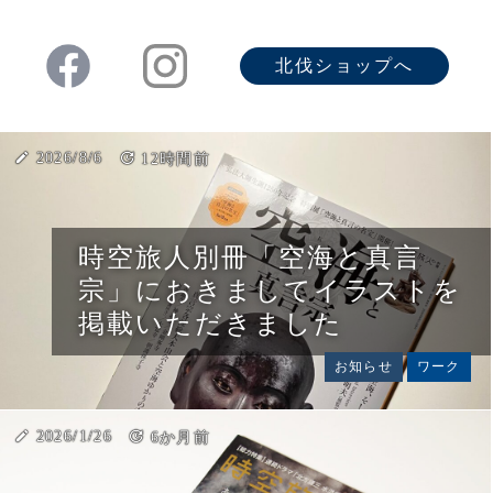
北伐ショップへ
create
2026/8/6
update
12時間前
時空旅人別冊「空海と真言
宗」におきましてイラストを
掲載いただきました
お知らせ
ワーク
create
2026/1/26
update
6か月前