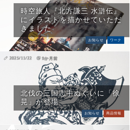
時空旅人『北方謙三 水滸伝』
にイラストを描かせていただ
きました
お知らせ
ワーク
create
2025/11/22
update
9か月前
北伐の三国志手ぬぐいに「徐
晃」が登場
お知らせ
商品情報