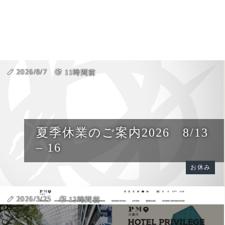
create
2026/8/7
update
11時間前
夏季休業のご案内2026 8/13
– 16
お休み
create
2026/3/25
update
12時間前