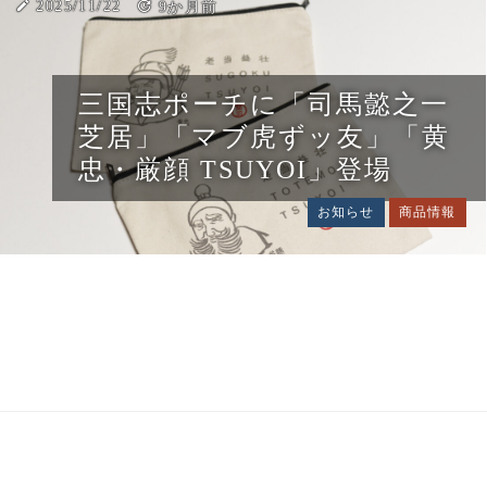
create
2025/11/22
update
9か月前
三国志ポーチに「司馬懿之一
芝居」「マブ虎ずッ友」「黄
忠・厳顔 TSUYOI」登場
お知らせ
商品情報