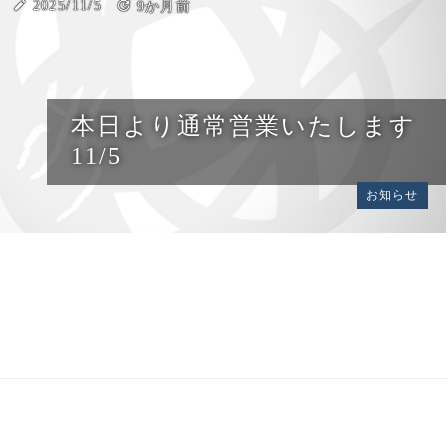
create
2025/11/5
update
9か月前
本日より通常営業いたします
11/5
お知らせ