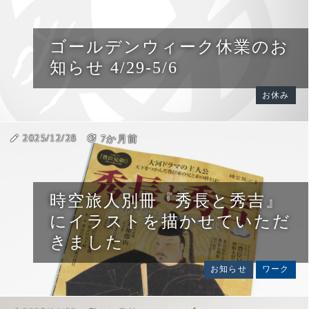
ゴールデンウィーク休業のお
知らせ 4/29-5/6
お休み
create
2025/12/28
update
7か月前
時空旅人別冊『秀長と秀吉』
にイラストを描かせていただ
きました
お知らせ
ワーク