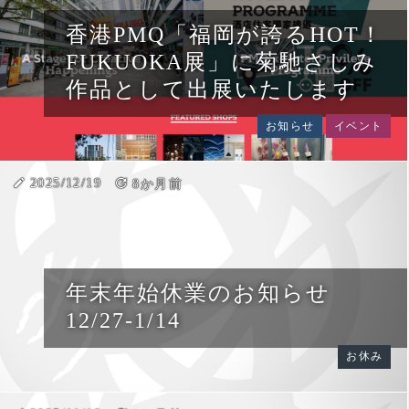
香港PMQ「福岡が誇るHOT！
FUKUOKA展」に菊馳さしみ
作品として出展いたします
お知らせ
イベント
create
2025/12/19
update
8か月前
年末年始休業のお知らせ
12/27-1/14
お休み