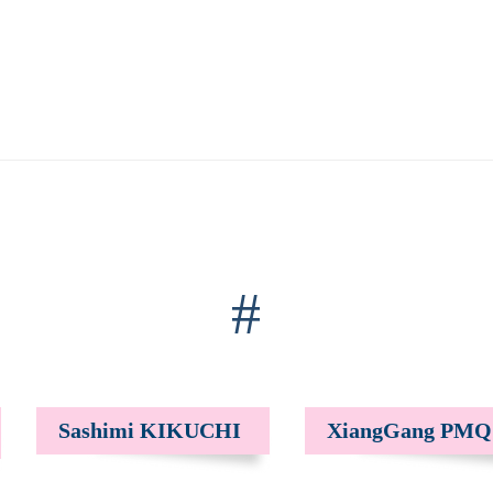
#
Sashimi KIKUCHI
XiangGang PMQ