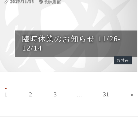
create
2025/11/19
update
9か月前
臨時休業のお知らせ 11/26-
12/14
お休み
1
2
3
…
31
»