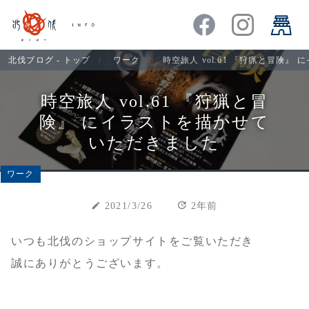
北伐ブログ - トップ
ワーク
時空旅人 vol.61 『狩猟と冒険
時空旅人 vol.61 『狩猟と冒
険』 にイラストを描かせて
いただきました
ワーク
update
create
2021/3/26
2年前
いつも北伐のショップサイトをご覧いただき
誠にありがとうございます。