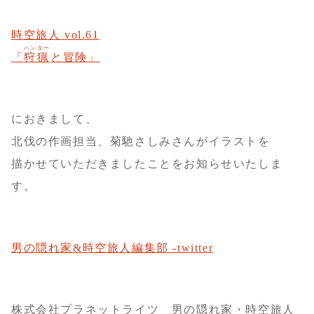
時空旅人 vol.61
ハンター
「
狩猟
と冒険」
におきまして、
北伐の作画担当、菊馳さしみさんがイラストを
描かせていただきましたことをお知らせいたしま
す。
男の隠れ家&時空旅人編集部 -twitter
株式会社プラネットライツ 男の隠れ家・時空旅人