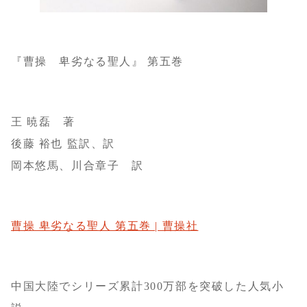
『曹操 卑劣なる聖人』 第五巻
王 暁磊 著
後藤 裕也 監訳、訳
岡本悠馬、川合章子 訳
曹操 卑劣なる聖人 第五巻 | 曹操社
中国大陸でシリーズ累計300万部を突破した人気小