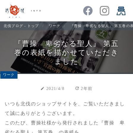
北伐ブログ - トップ
ワーク
『曹操 卑劣なる聖人』 第五巻の
『曹操 卑劣なる聖人』 第五
巻の表紙を描かせていただき
ました
ワーク
update
create
2021/4/8
2年前
いつも北伐のショップサイトを、ご覧いただきまし
て誠にありがとうございます。
このたび、曹操社様から発行されました『曹操 卑
劣なる聖人』 第五巻 の表紙を