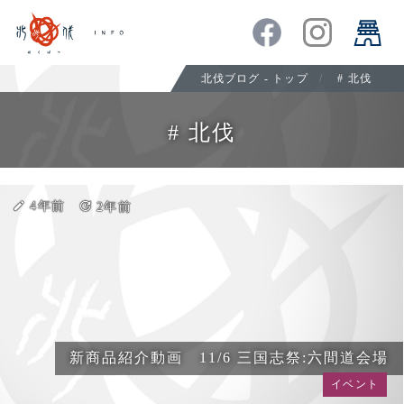
北伐ブログ - トップ
#
北伐
#
北伐
create
4年前
update
2年前
新商品紹介動画 11/6 三国志祭:六間道会場
イベント