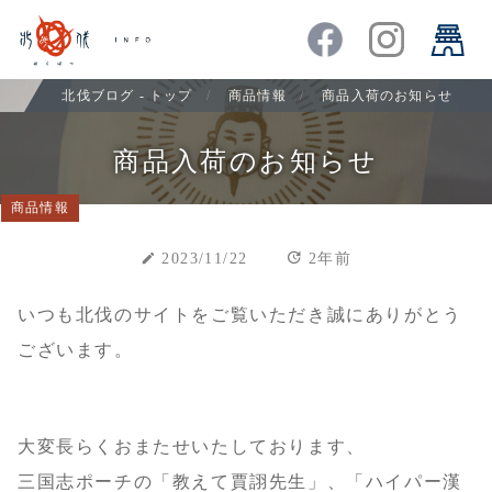
北伐ブログ - トップ
商品情報
商品入荷のお知らせ
商品入荷のお知らせ
商品情報
update
create
2023/11/22
2年前
いつも北伐のサイトをご覧いただき誠にありがとう
ございます。
大変長らくおまたせいたしております、
三国志ポーチの「教えて賈詡先生」、「ハイパー漢