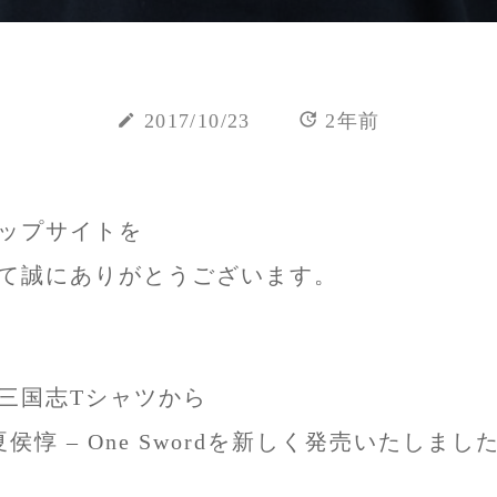
update
create
2017/10/23
2年前
ップサイトを
て誠にありがとうございます。
三国志Tシャツから
 : 夏侯惇 – One Swordを新しく発売いたし