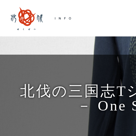
北伐の三国志Tシャ
－ On