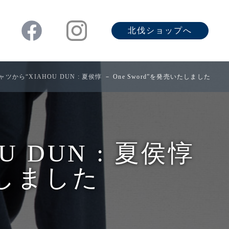
北伐ショップへ
から“XIAHOU DUN : 夏侯惇 － One Sword”を発売いたしました
 DUN : 夏侯惇
たしました