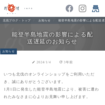
北伐ブログ - トップ
お知らせ
能登半島地震の影響による配送遅
能登半島地震の影響による配
送遅延のお知らせ
お知らせ
update
create
2024/1/4
3年前
いつも北伐のオンラインショップをご利用いただ
き、誠にありがとうございます。
1月1日に発生した能登半島地震により、被害に遭わ
れたみなさまに心よりお見舞い申し上げます。