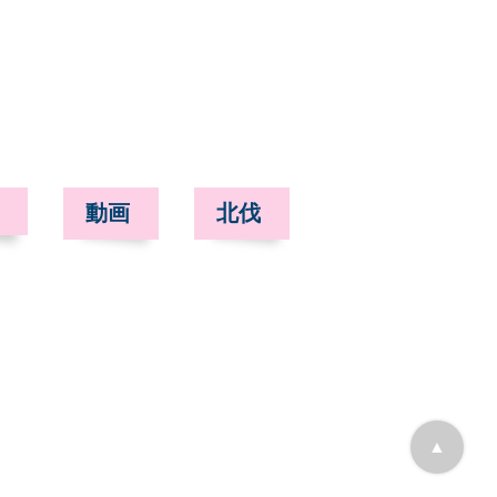
動画
北伐
▲