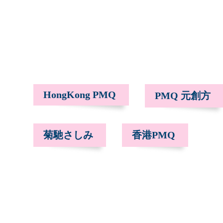
HongKong PMQ
PMQ 元創方
菊馳さしみ
香港PMQ