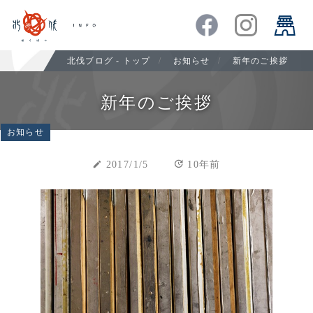
北伐ブログ - トップ
お知らせ
新年のご挨拶
新年のご挨拶
お知らせ
update
create
2017/1/5
10年前