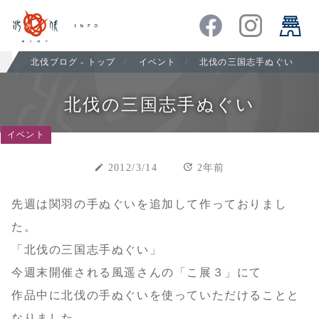
北伐ブログ - トップ
イベント
北伐の三国志手ぬぐい
北伐の三国志手ぬぐい
イベント
update
create
2012/3/14
2年前
先週は関羽の手ぬぐいを追加して作っておりまし
た。
「北伐の三国志手ぬぐい」
今週末開催される風遥さんの「こ展３」にて
作品中に北伐の手ぬぐいを使っていただけることと
なりました。