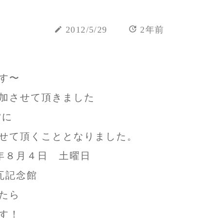
update
create
2012/5/29
2年前
す〜
加させて頂きました
”に
せて頂くこととなりました。
年８月４日 土曜日
瓦記念館
たら
す！