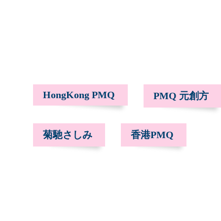
HongKong PMQ
PMQ 元創方
菊馳さしみ
香港PMQ