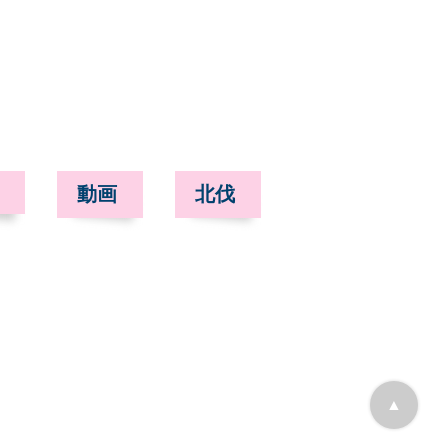
動画
北伐
▲