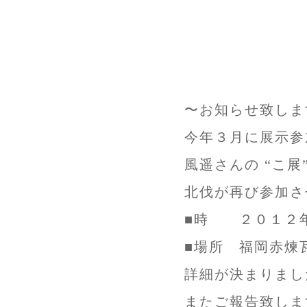
〜お知らせ致しま
今年３月に展示参
風遥さんの “こ展
北伐が再び参加さ
■時 ２０１２
■場所 福岡赤煉
詳細が決まりまし
またご報告致しま